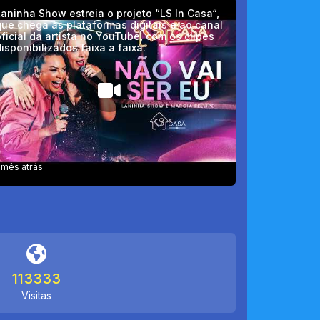
aninha Show estreia o projeto “LS In Casa“,
ue chega às plataformas digitais e ao canal
ficial da artista no YouTube, com os clipes
isponibilizados faixa a faixa.
 mês atrás
113333
Visitas