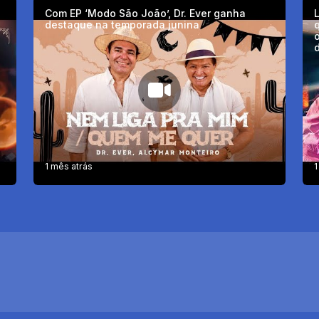
Com EP ‘Modo São João’, Dr. Ever ganha
L
destaque na temporada junina
q
o
d
1 mês atrás
1