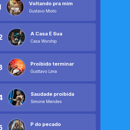
Voltando pra mim
1
Gustavo Mioto
A Casa É Sua
2
Casa Worship
Proibido terminar
3
Gusttavo Lima
Saudade proibida
4
Simone Mendes
P do pecado
5