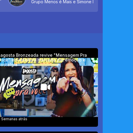
Grupo Menos é Mais e Simone Mendes
Lagosta Bronzeada revive "Mensagem Pra
Você" em releitura marcada por emoção e
ostalgia
 Semanas atrás